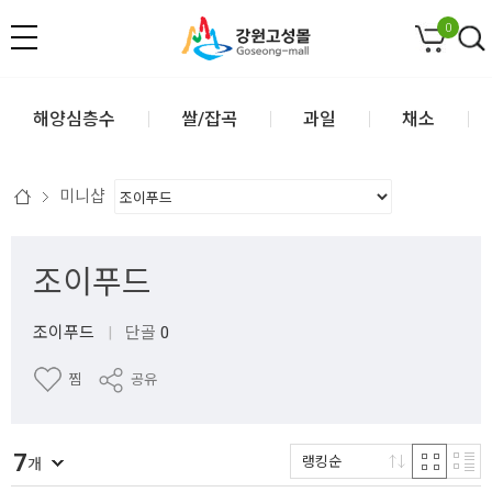
0
해양심층수
쌀/잡곡
과일
채소
미니샵
조이푸드
조이푸드
|
단골
0
찜
공유
7
랭킹순
개