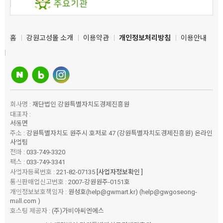
홈
강원고성몰 소개
이용약관
개인정보처리방침
이용안내
회사명 :
재단법인 강원특별자치도경제진흥원
대표자 :
서동면
주소 :
강원특별자치도 원주시 호저로 47 (강원특별자치도경제진흥원) 온라인
사업팀
전화 :
033-749-3320
팩스 :
033-749-3341
사업자등록번호 :
221-82-07135
[사업자정보확인 ]
통신판매업신고번호 :
2007-강원원주-0151호
개인정보보호책임자 :
원성호(help@gwmart.kr) (
help@gwgoseong-
mall.com
)
호스팅 제공자 :
(주)가비아씨엔에스