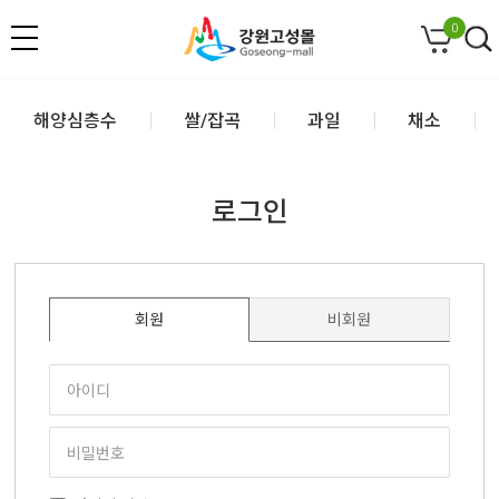
0
해양심층수
쌀/잡곡
과일
채소
로그인
회원
비회원