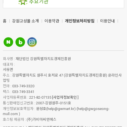
홈
강원고성몰 소개
이용약관
개인정보처리방침
이용안내
회사명 :
재단법인 강원특별자치도경제진흥원
대표자 :
서동면
주소 :
강원특별자치도 원주시 호저로 47 (강원특별자치도경제진흥원) 온라인사
업팀
전화 :
033-749-3320
팩스 :
033-749-3341
사업자등록번호 :
221-82-07135
[사업자정보확인 ]
통신판매업신고번호 :
2007-강원원주-0151호
개인정보보호책임자 :
원성호(help@gwmart.kr) (
help@gwgoseong-
mall.com
)
호스팅 제공자 :
(주)가비아씨엔에스