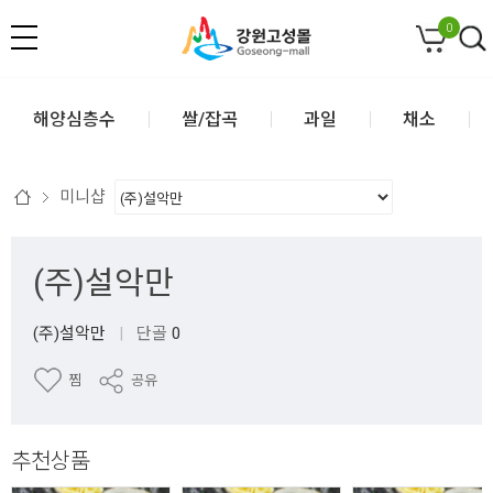
0
해양심층수
쌀/잡곡
과일
채소
미니샵
(주)설악만
(주)설악만
|
단골
0
찜
공유
추천상품