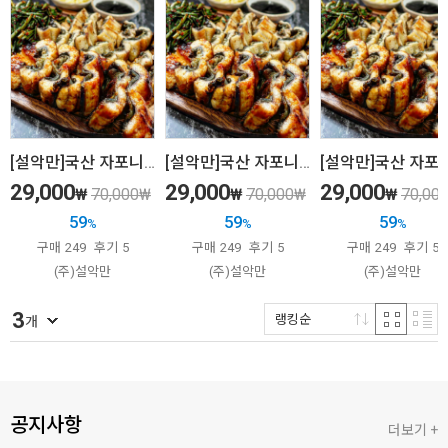
[설악만]국산 자포니카 민물장어 1kg(손질후 600g내외) 친환경 무항생제, HACCP(해썹) 인증!
[설악만]국산 자포니카 민물장어 1kg(손질후 600g내외) 친환경 무항생제, HACCP(해썹) 인증!
29,000
29,000
29,000
₩
70,000
₩
₩
70,000
₩
₩
70,00
59
59
59
%
%
%
구매
249
후기
5
구매
249
후기
5
구매
249
후기
5
(주)설악만
(주)설악만
(주)설악만
3
랭킹순
개
공지사항
더보기 +