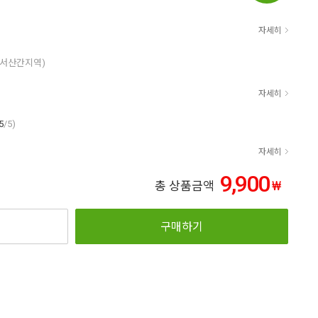
자세히
도서산간지역)
자세히
5
/5)
자세히
9,900
₩
총 상품금액
구매하기