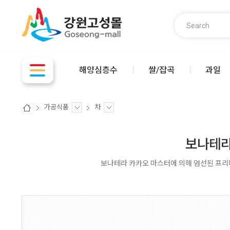
해양심층수
쌀/잡곡
과일
가공식품
차
보나테라 
보나테라 카카오 마스터에 의해 엄선된 프리미