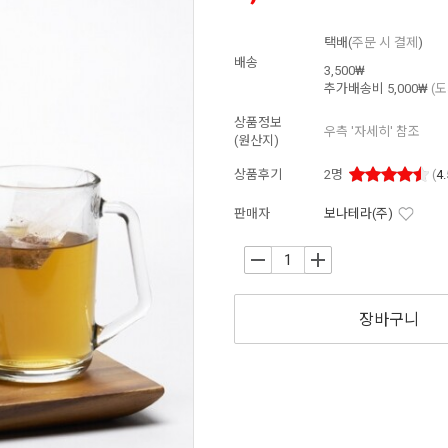
택배(
주문 시 결제
)
배송
3,500₩
추가배송비
5,000₩
(
상품정보
우측 '자세히' 참조
(원산지)
상품후기
2
명
(
4.
판매자
보나테라(주)
-
+
장바구니