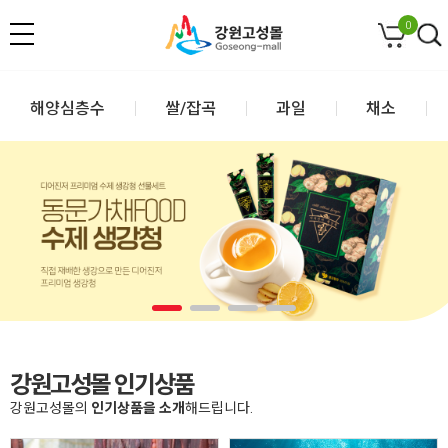
0
해양심층수
쌀/잡곡
과일
채소
강원고성몰 인기상품
강원고성몰의
인기상품을 소개
해드립니다.