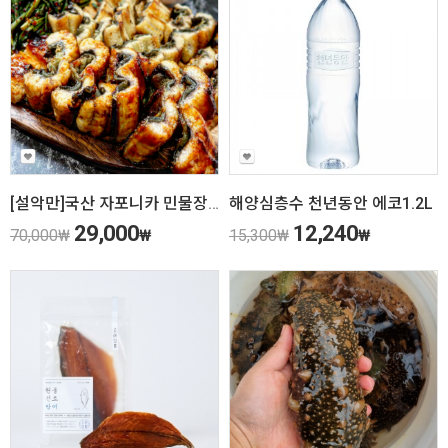
[설악만]국산 자포니카 민물장어 1kg(손질후 600g내외) 친환경 무항생제, HACCP(해썹) 인증!
해양심층수 천년동안 에코1.2L
29,000
12,240
70,000
₩
₩
15,300
₩
₩