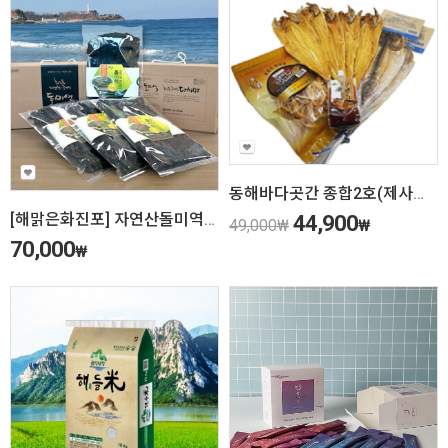
동해바다곳간 종합2호(제사포세트)
[해맑은화진포] 자연산돌미역500g
44,900
49,000
₩
₩
70,000
₩