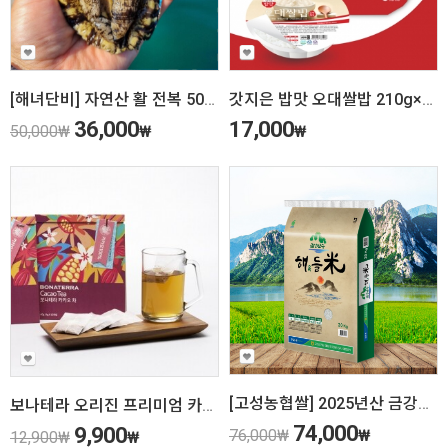
[해녀단비] 자연산 활 전복 500g
갓지은 밥맛 오대쌀밥 210g×12개입
36,000
17,000
50,000
₩
₩
₩
[고성농협쌀] 2025년산 금강산수해앤들미 20kg (상등급) 당일도정
보나테라 오리진 프리미엄 카카오 100% 차(Tea, 티백 10개입)
74,000
9,900
76,000
₩
₩
12,900
₩
₩