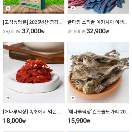
[고성농협쌀] 2025년산 금강산수해앤들미 10kg (상등급) 당일도정
꿀다림 스틱꿀 아카시아 야생화 대용량 50개입 100개입
37,000
32,900
38,000
₩
₩
42,500
₩
₩
[해나루덕장] 속초에서 먹던 그맛 그대로 강원도 속초냉면 고명 명태회무침
[해나루덕장]건조줄노가리 20미
18,000
15,900
₩
₩