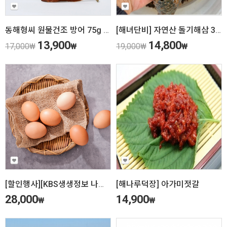
동해형씨 원물건조 방어 75g 강아지 수제간식
[해녀단비] 자연산 돌기해삼 300g
13,900
14,800
17,000
₩
₩
19,000
₩
₩
[할인행사][KBS생생정보 나나랜드 청계농장 황태란 30란
[해나루덕장] 아가미젓갈
28,000
14,900
₩
₩