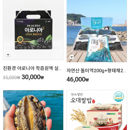
친환경 아로니아 착즙원액 실속형(35ml*30포)
자연산 돌미역200g+황태채200g 세트
30,000
35,000
₩
₩
46,000
₩