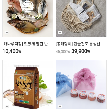
[해나루덕장] 맛있게 말린 반건조 생선 골라담기
[동해형씨] 원물건조 통생선 선물세트(3팩)
10,400
39,900
₩
45,000
₩
₩