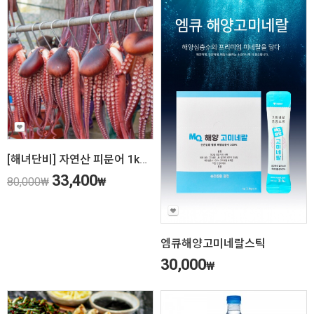
[해녀단비] 자연산 피문어 1kg당
33,400
80,000
₩
₩
엠큐해양고미네랄스틱
30,000
₩