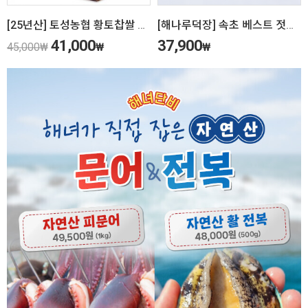
[25년산] 토성농협 황토찹쌀 10kg
[해나루덕장] 속초 베스트 젓갈 4종 선물세트
41,000
37,900
45,000
₩
₩
₩