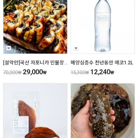
[설악만]국산 자포니카 민물장어 1kg(손질후 600g내외) 친환경 무항생제, HACCP(해썹) 인증!
해양심층수 천년동안 에코1.2L
29,000
12,240
70,000
₩
₩
15,300
₩
₩