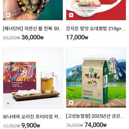
[해녀단비] 자연산 활 전복 500g
갓지은 밥맛 오대쌀밥 210g×12개입
36,000
17,000
50,000
₩
₩
₩
[고성농협쌀] 2025년산 금강산수해앤들미 20kg (상등급) 당일도정
보나테라 오리진 프리미엄 카카오 100% 차(Tea, 티백 10개입)
74,000
9,900
76,000
₩
₩
12,900
₩
₩