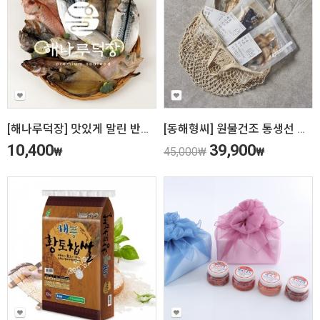
[해나루덕장] 맛있게 말린 반건조 생선 골라담기
[동해형씨] 원물건조 통생선 선물세트(3팩)
10,400
39,900
₩
45,000
₩
₩