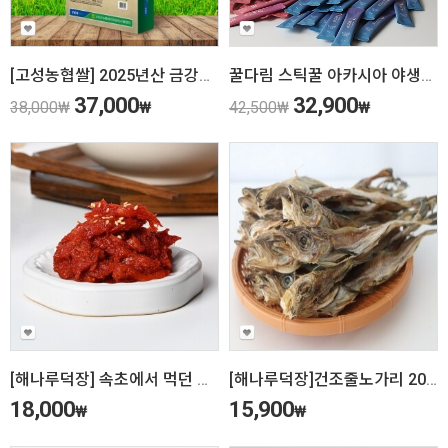
[고성농협쌀] 2025년산 금강산수해앤들미 10kg (상등급) 당일도정
꿀다림 스틱꿀 아카시아 야생화 대용량 50개입 100개입
37,000
32,900
38,000
₩
₩
42,500
₩
₩
[해나루덕장] 속초에서 먹던 그맛 그대로 강원도 속초냉면 고명 명태회무침
[해나루덕장]건조줄노가리 20미
18,000
15,900
₩
₩