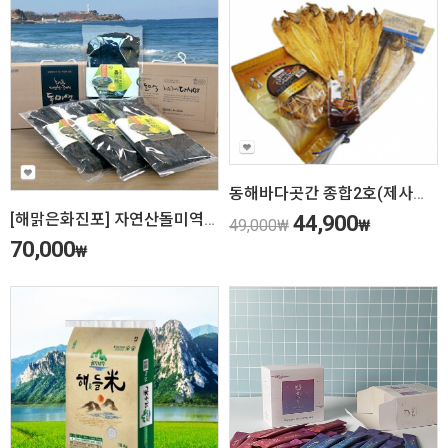
동해바다곳간 종합2호(제사포세트)
[해맑은화진포] 자연산돌미역500g
44,900
49,000
₩
₩
70,000
₩