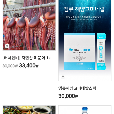
[해녀단비] 자연산 피문어 1kg당
33,400
80,000
₩
₩
엠큐해양고미네랄스틱
30,000
₩