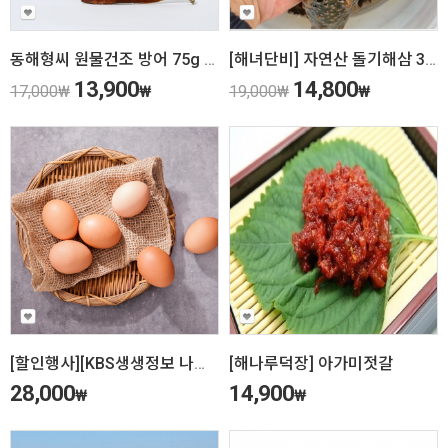
동해형씨 원물건조 방어 75g 강아지 수제간식
[해녀단비] 자연산 돌기해삼 300g
13,900
14,800
17,000
₩
₩
19,000
₩
₩
[할인행사][KBS생생정보 나나랜드 청계농장 황태란 30란
[해나루덕장] 아가미젓갈
28,000
14,900
₩
₩