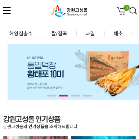
0
해양심층수
쌀/잡곡
과일
채소
강원고성몰 인기상품
강원고성몰의
인기상품을 소개
해드립니다.