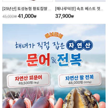
[25년산] 토성농협 황토찹쌀 10kg
[해나루덕장] 속초 베스트 젓갈 4종 선물세트
41,000
37,900
45,000
₩
₩
₩