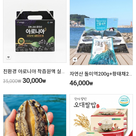
친환경 아로니아 착즙원액 실속형(35ml*30포)
자연산 돌미역200g+황태채200g 세트
30,000
35,000
₩
₩
46,000
₩