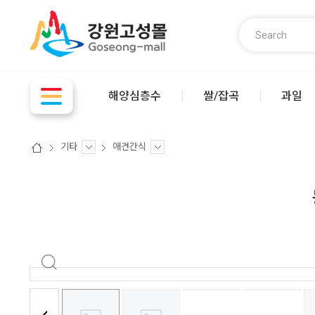
해양심층수
쌀/잡곡
과일
기타
애견간식