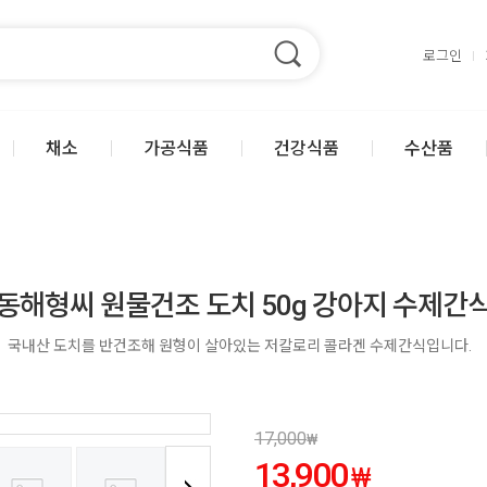
로그인
채소
가공식품
건강식품
수산품
동해형씨 원물건조 도치 50g 강아지 수제간
국내산 도치를 반건조해 원형이 살아있는 저칼로리 콜라겐 수제간식입니다.
17,000
₩
13,900
₩