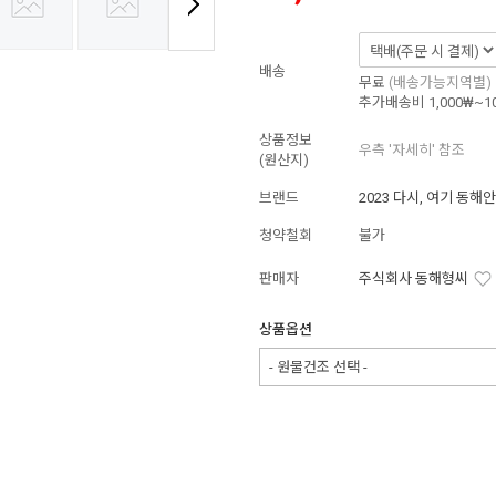
배송
무료
(배송가능지역별)
추가배송비
1,000₩~1
상품정보
우측 '자세히' 참조
(원산지)
브랜드
2023 다시, 여기 동해안
청약철회
불가
판매자
주식회사 동해형씨
상품옵션
- 원물건조 선택 -