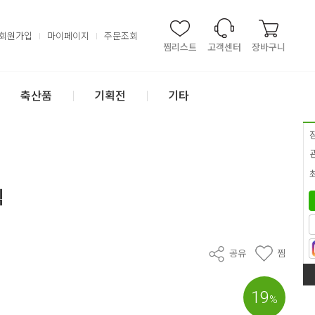
회원가입
마이페이지
주문조회
찜리스트
고객센터
장바구니
축산품
기획전
기타
식
공유
찜
19
%