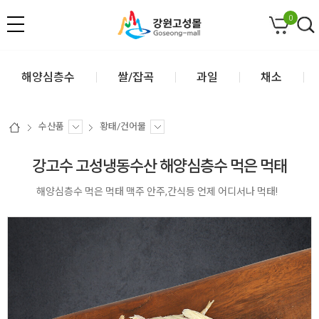
0
해양심층수
쌀/잡곡
과일
채소
수산품
황태/건어물
강고수 고성냉동수산 해양심층수 먹은 먹태
해양심층수 먹은 먹태 맥주 안주,간식등 언제 어디서나 먹태!