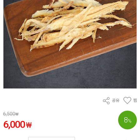
공유
찜
6,500
₩
8
%
6,000
₩